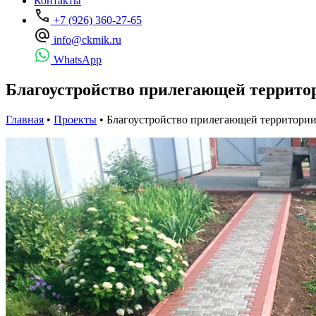
Контакты
+7 (926) 360-27-65
info@ckmik.ru
WhatsApp
Благоустройство прилегающей территор
Главная
•
Проекты
•
Благоустройство прилегающей территории