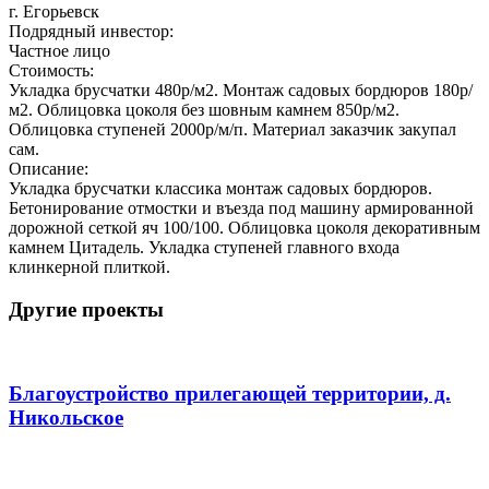
г. Егорьевск
Подрядный инвестор:
Частное лицо
Стоимость:
Укладка брусчатки 480р/м2. Монтаж садовых бордюров 180р/
м2. Облицовка цоколя без шовным камнем 850р/м2.
Облицовка ступеней 2000р/м/п. Материал заказчик закупал
сам.
Описание:
Укладка брусчатки классика монтаж садовых бордюров.
Бетонирование отмостки и въезда под машину армированной
дорожной сеткой яч 100/100. Облицовка цоколя декоративным
камнем Цитадель. Укладка ступеней главного входа
клинкерной плиткой.
Другие проекты
Благоустройство прилегающей территории, д.
Никольское